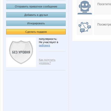
Посетит
Отправить приватное сообщение
Добавить в друзья
Игнорировать
Посмотре
Сделать подарок
популярность:
Не участвует в
рейтинге
Как получить
уровень?