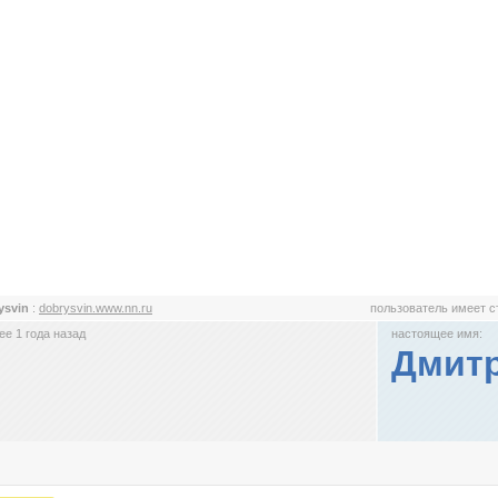
ysvin
:
dobrysvin.www.nn.ru
пользователь имеет 
е 1 года назад
настоящее имя:
Дмит