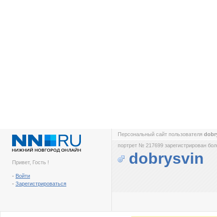
Персональный сайт пользователя
dobr
портрет № 217699 зарегистрирован боле
dobrysvin
Привет, Гость !
-
Войти
-
Зарегистрироваться