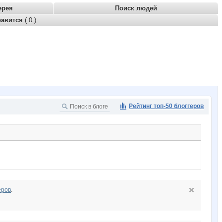
ерея
Поиск людей
равится
( 0 )
Рейтинг топ-50 блоггеров
еров
.